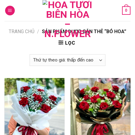
Skip
0
to
content
TRANG CHỦ
/
SẢN PHẨM ĐƯỢC GẮN THẺ “BÓ HOA”
LỌC