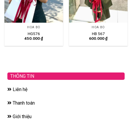
HOA BÓ
HOA BÓ
HG576
HB 567
450.000
₫
600.000
₫
THÔNG TIN
Liên hệ
Thanh toán
Giới thiệu