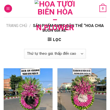
Skip
0
to
content
TRANG CHỦ
/
SẢN PHẨM ĐƯỢC GẮN THẺ “HOA CHIA
BUỒN GIÁ RẺ”
LỌC