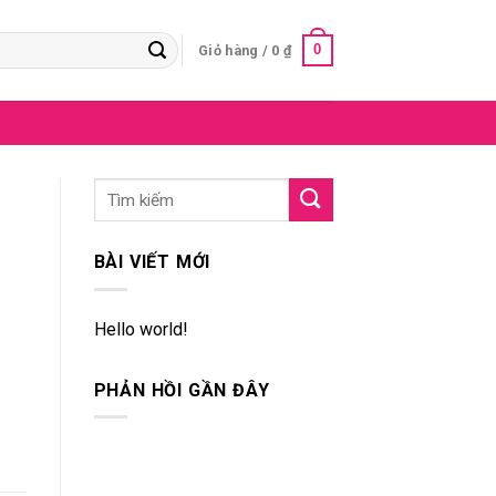
0
Giỏ hàng /
0
₫
BÀI VIẾT MỚI
Hello world!
PHẢN HỒI GẦN ĐÂY