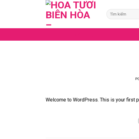
Skip
to
Tìm
kiếm:
content
P
Welcome to WordPress. This is your first post