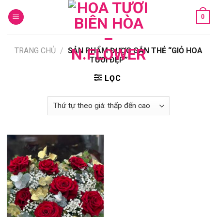
Skip
0
to
content
TRANG CHỦ
/
SẢN PHẨM ĐƯỢC GẮN THẺ “GIỎ HOA
TƯƠI ĐẸP”
LỌC