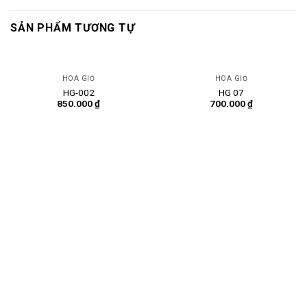
SẢN PHẨM TƯƠNG TỰ
HOA GIỎ
HOA GIỎ
HG-002
HG 07
850.000
₫
700.000
₫