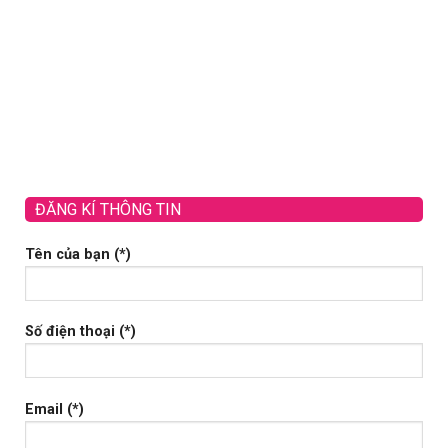
HOA 
chia buồn 
900
ĐĂNG KÍ THÔNG TIN
Tên của bạn (*)
Số điện thoại (*)
Email (*)