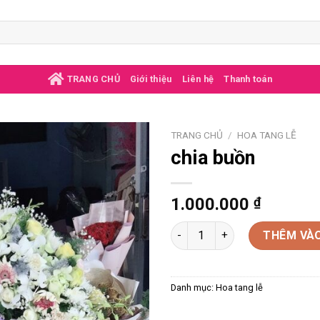
TRANG CHỦ
Giới thiệu
Liên hệ
Thanh toán
TRANG CHỦ
/
HOA TANG LỄ
chia buồn
1.000.000
₫
chia buồn số lượng
THÊM VÀO
Danh mục:
Hoa tang lễ