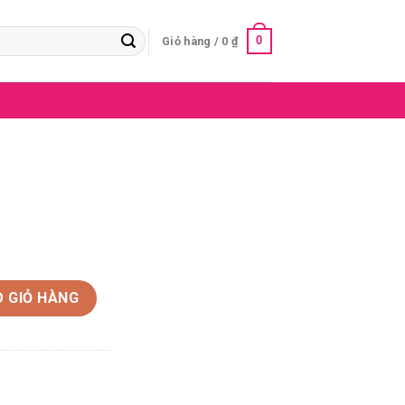
0
Giỏ hàng /
0
₫
 GIỎ HÀNG