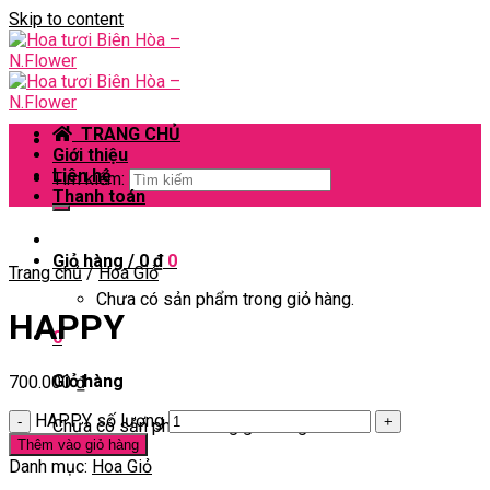
Skip to content
TRANG CHỦ
Giới thiệu
Liên hệ
Tìm kiếm:
Thanh toán
Giỏ hàng /
0
₫
0
Trang chủ
/
Hoa Giỏ
Chưa có sản phẩm trong giỏ hàng.
HAPPY
0
Giỏ hàng
700.000
₫
HAPPY số lượng
Chưa có sản phẩm trong giỏ hàng.
Thêm vào giỏ hàng
Danh mục:
Hoa Giỏ