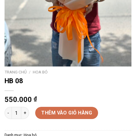
TRANG CHỦ
/
HOA BÓ
HB 08
550.000
₫
HB 08 số lượng
THÊM VÀO GIỎ HÀNG
Danh mục:
Hoa bó