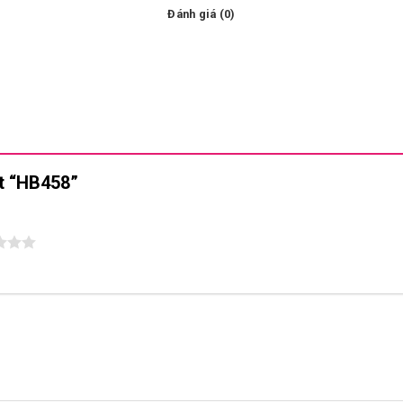
Đánh giá (0)
ét “HB458”