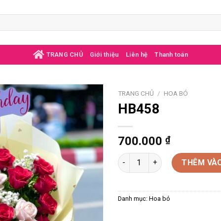
TRANG CHỦ
Giới thiệu
Liên hệ
Thanh toán
TRANG CHỦ
/
HOA BÓ
HB458
700.000
₫
HB458 số lượng
THÊM VÀO
Danh mục:
Hoa bó