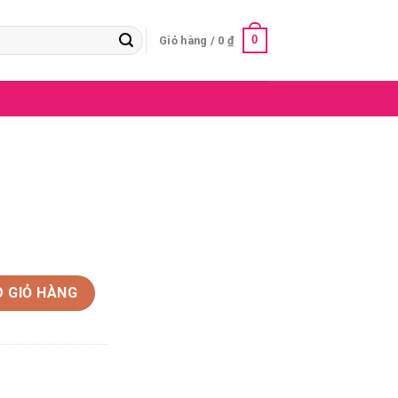
0
Giỏ hàng /
0
₫
 GIỎ HÀNG