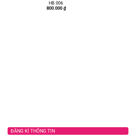
HB 006
800.000
₫
HO
CÚC 
1.00
ĐĂNG KÍ THÔNG TIN