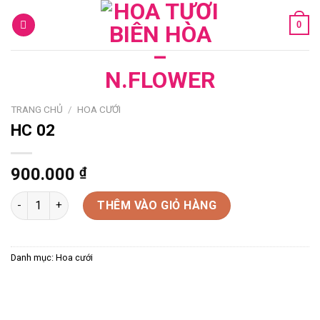
Skip
0
to
content
TRANG CHỦ
/
HOA CƯỚI
HC 02
900.000
₫
HC 02 số lượng
THÊM VÀO GIỎ HÀNG
Danh mục:
Hoa cưới