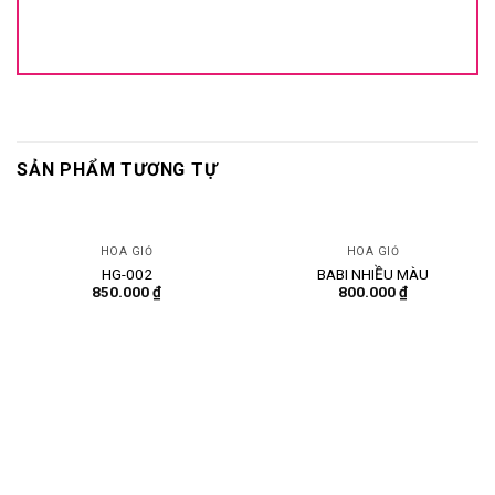
SẢN PHẨM TƯƠNG TỰ
HOA GIỎ
HOA GIỎ
HG-002
BABI NHIỀU MÀU
850.000
₫
800.000
₫