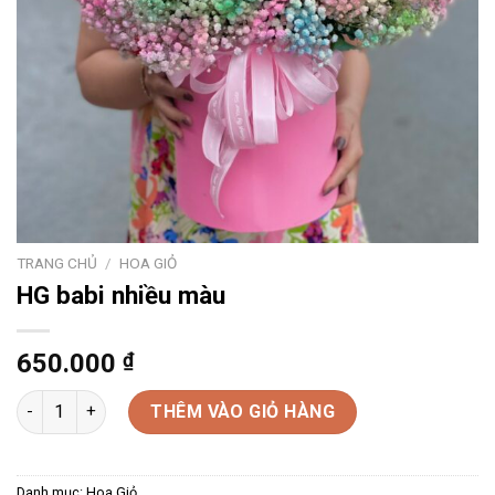
TRANG CHỦ
/
HOA GIỎ
HG babi nhiều màu
650.000
₫
HG babi nhiều màu số lượng
THÊM VÀO GIỎ HÀNG
Danh mục:
Hoa Giỏ