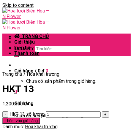
Skip to content
TRANG CHỦ
Giới thiệu
Liên hệ
Tìm kiếm:
Thanh toán
Giỏ hàng /
0
₫
0
Trang chủ
/
Hoa khai trương
Chưa có sản phẩm trong giỏ hàng.
HKT 13
0
Giỏ hàng
1.200.000
₫
HKT 13 số lượng
Chưa có sản phẩm trong giỏ hàng.
Thêm vào giỏ hàng
Danh mục:
Hoa khai trương