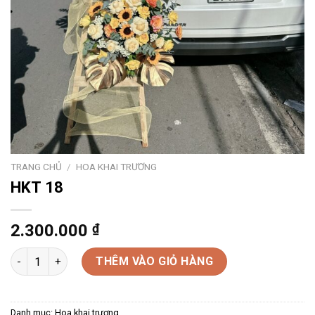
TRANG CHỦ
/
HOA KHAI TRƯƠNG
HKT 18
2.300.000
₫
HKT 18 số lượng
THÊM VÀO GIỎ HÀNG
Danh mục:
Hoa khai trương