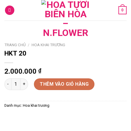
Skip
0
to
content
TRANG CHỦ
/
HOA KHAI TRƯƠNG
HKT 20
2.000.000
₫
HKT 20 số lượng
THÊM VÀO GIỎ HÀNG
Danh mục:
Hoa khai trương