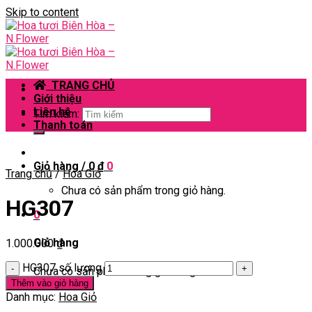
Skip to content
TRANG CHỦ
Giới thiệu
Liên hệ
Tìm kiếm:
Thanh toán
Giỏ hàng /
0
₫
0
Trang chủ
/
Hoa Giỏ
Chưa có sản phẩm trong giỏ hàng.
HG307
0
Giỏ hàng
1.000.000
₫
HG307 số lượng
Chưa có sản phẩm trong giỏ hàng.
Thêm vào giỏ hàng
Danh mục:
Hoa Giỏ